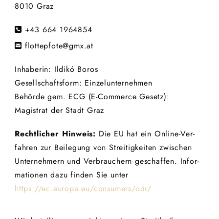
8010 Graz
+43 664 1964854

flottepfote@gmx.at

Inhaberin: Ildikó Boros
Ge­sell­schafts­form: Einzelunternehmen
Be­hör­de gem. ECG (E-Com­mer­ce Ge­setz):
Magistrat der Stadt Graz
Recht­li­cher Hin­weis:
Die EU hat ein On­line-Ver­
fah­ren zur Bei­le­gung von Strei­tig­kei­ten zwi­schen
Un­ter­neh­mern und Ver­brau­chern ge­schaf­fen. In­for­
ma­tio­nen dazu fin­den Sie unter
https://ec.europa.eu/consumers/odr/